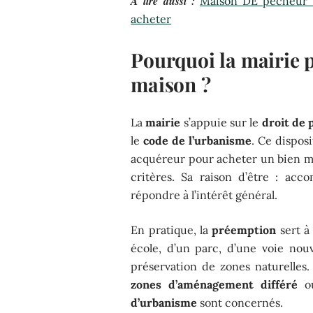
A lire aussi :
Maison DE pêcheur à
acheter
Pourquoi la mairie p
maison ?
La
mairie
s’appuie sur le
droit de
le
code de l’urbanisme
. Ce disposi
acquéreur pour acheter un bien mi
critères. Sa raison d’être : ac
répondre à l’intérêt général.
En pratique, la
préemption
sert à
école, d’un parc, d’une voie nou
préservation de zones naturelles. 
zones d’aménagement différé
ou
d’urbanisme
sont concernés.