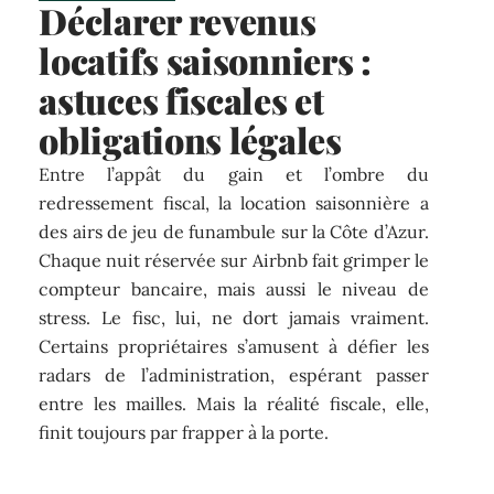
Déclarer revenus
locatifs saisonniers :
astuces fiscales et
obligations légales
Entre l’appât du gain et l’ombre du
redressement fiscal, la location saisonnière a
des airs de jeu de funambule sur la Côte d’Azur.
Chaque nuit réservée sur Airbnb fait grimper le
compteur bancaire, mais aussi le niveau de
stress. Le fisc, lui, ne dort jamais vraiment.
Certains propriétaires s’amusent à défier les
radars de l’administration, espérant passer
entre les mailles. Mais la réalité fiscale, elle,
finit toujours par frapper à la porte.